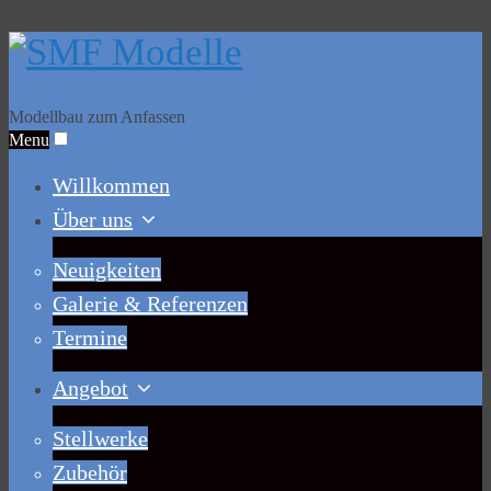
Modellbau zum Anfassen
Menu
Willkommen
Über uns
Neuigkeiten
Galerie & Referenzen
Termine
Angebot
Stellwerke
Zubehör