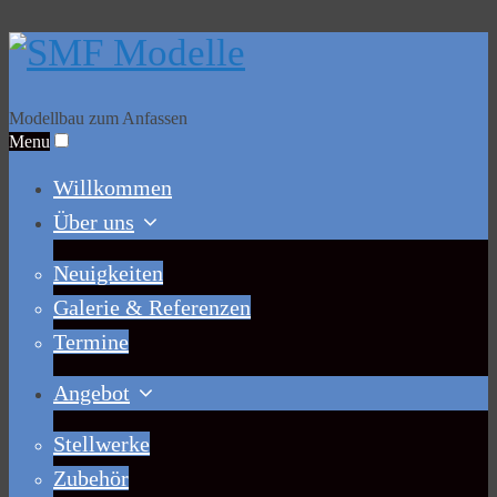
Modellbau zum Anfassen
Menu
Willkommen
Über uns
Neuigkeiten
Galerie & Referenzen
Termine
Angebot
Stellwerke
Zubehör