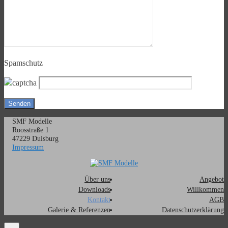
Spamschutz
SMF Modelle
Roosstraße 1
47229 Duisburg
Impressum
Über uns
Angebot
Downloads
Willkommen
Kontakt
AGB
Galerie & Referenzen
Datenschutzerklärung