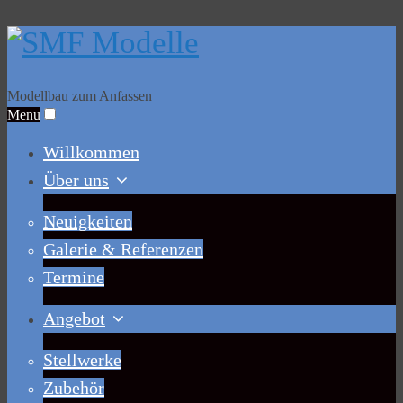
Modellbau zum Anfassen
Menu
Willkommen
Über uns
Neuigkeiten
Galerie & Referenzen
Termine
Angebot
Stellwerke
Zubehör