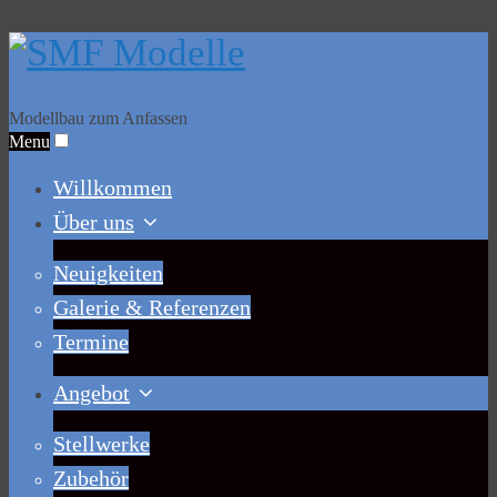
Modellbau zum Anfassen
Menu
Willkommen
Über uns
Neuigkeiten
Galerie & Referenzen
Termine
Angebot
Stellwerke
Zubehör