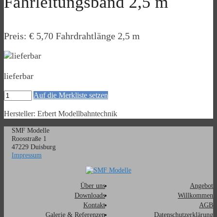
Fahrleitungsband 2,5 m
Preis: € 5,70 Fahrdrahtlänge 2,5 m
lieferbar
Auf die Merkliste setzen
Hersteller: Erbert Modellbahntechnik
SMF Modelle
Roosstraße 1
47229 Duisburg
Impressum
Über uns
Angebot
Downloads
Willkommen
Kontakt
AGB
Galerie & Referenzen
Datenschutzerklärung