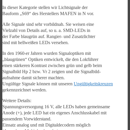
In dieser Kategorie stellen wir Lichtsignale der
Bauform „S69“ des Herstellers MAFEN in N vor.
Alle Signale sind sehr vorbildnah. Sie weisen eine
Vielzahl von Details auf, so u. a. SMD-LEDs in
der Farbe blaugrün auf. Rangier- und Zusatzlichter
sind mit hellweißen LEDs versehen.
In den 1960-er Jahren wurden Signaloptiken mit
„blaugrünen“ Optiken entwickelt, die den Lokführer
einen stärkeren Kontrast zwischen grün und gelb beim
Signalbild Hp 2 bzw. Vr 2 zeigten und die Signalbild-
aufnahme damit sicherer machten.
Ungültige Signale können mit unseren
Ungültigkeitskreuzen
gekennzeichnet werden.
Weitere Details:
Spannungsversorgung 16 V, alle LEDs haben gemeinsame
Anode (+), jede LED hat ein eigenes Anschlusskabel mit
passendem Vorwiderstand.
Einsatz analog und mit Digitaldecodern möglich