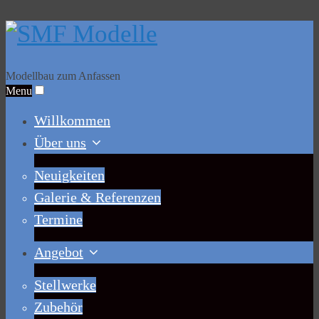
Modellbau zum Anfassen
Menu
Willkommen
Über uns
Neuigkeiten
Galerie & Referenzen
Termine
Angebot
Stellwerke
Zubehör