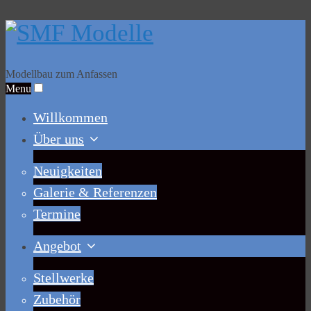
Modellbau zum Anfassen
Menu
Willkommen
Über uns
Neuigkeiten
Galerie & Referenzen
Termine
Angebot
Stellwerke
Zubehör